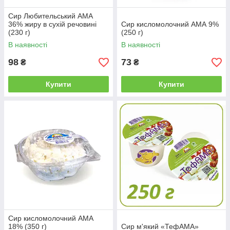
Сир Любительський АМА
36% жиру в сухій речовині
Сир кисломолочний АМА 9%
(230 г)
(250 г)
В наявності
В наявності
98
73
₴
₴
Купити
Купити
Сир кисломолочний АМА
18% (350 г)
Сир м'який «ТефАМА»