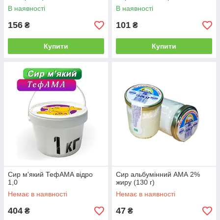
В наявності
В наявності
156
101
₴
₴
Купити
Купити
Сир м'який ТефАМА відро
Сир альбумінний АМА 2%
1,0
жиру (130 г)
Немає в наявності
Немає в наявності
404
47
₴
₴