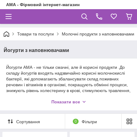
АМА - Фірмовий інтернет-магазин
Товари та послуги
Молочні продукти з наповнювачами
Йогурти з наповнювачами
Йогурти АМА - не тільки смачні, але й корисні продукти .До
складу йогуртів входять надзвичайно корисні молочнокислі
бактерії, які допомагають збалансувати склад поживних
речовин і вітамінів в організмі, покращують обмінні процеси,
знижують рівень холестерину в крові, стимулюють травлення,
нормалізують загальний стан організму.
Показати все
Йогурти виробляються тільки з натуральними фруктовими
наповнювачами, мають приємний ніжний фруктовий смак і
тонкий аромат.
Сортування
0
Фільтри