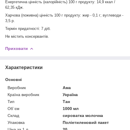
Енергетична цінність (калорійність) 100 г продукту:
14,9 ккал /
62,35 кДж.
Харчова (поживна) цінність 100 г продукту:
жир - 0,1 г; вуглеводи -
3,5 р.
Термін придатності: 7 діб.
Не містить консервантів.
Приховати
Характеристики
Основні
Виробник
Ама
Країна виробник
Україна
Тип
Тан
Об`єм
1000 мл
Склад
сироватка молочна
Упаковка
Поліетиленовий пакет
Ціна за 1 л.
20