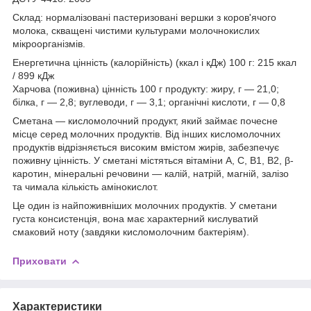
Склад: нормалізовані пастеризовані вершки з коров'ячого
молока, скващені чистими культурами молочнокислих
мікроорганізмів.
Енергетична цінність (калорійність) (ккал і кДж) 100 г: 215 ккал
/ 899 кДж
Харчова (поживна) цінність 100 г продукту: жиру, г — 21,0;
білка, г — 2,8; вуглеводи, г — 3,1; органічні кислоти, г — 0,8
Сметана — кисломолочний продукт, який займає почесне
місце серед молочних продуктів. Від інших кисломолочних
продуктів відрізняється високим вмістом жирів, забезпечує
поживну цінність. У сметані містяться вітаміни А, С, В1, В2, β-
каротин, мінеральні речовини — калій, натрій, магній, залізо
та чимала кількість амінокислот.
Це один із найпоживніших молочних продуктів. У сметани
густа консистенція, вона має характерний кислуватий
смаковий ноту (завдяки кисломолочним бактеріям).
Приховати
Характеристики