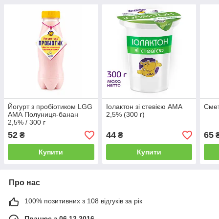
Йогурт з пробіотиком LGG
Іолактон зі стевією АМА
Смет
АМА Полуниця-банан
2,5% (300 г)
2,5% / 300 г
52
44
65
₴
₴
Купити
Купити
Про нас
100% позитивних з 108 відгуків за рік
Працює з 06.12.2016