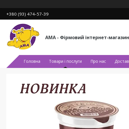
+380 (93) 474-57-39
АМА - Фірмовий інтернет-магазин
Головна
Товари і послуги
Про нас
Достав