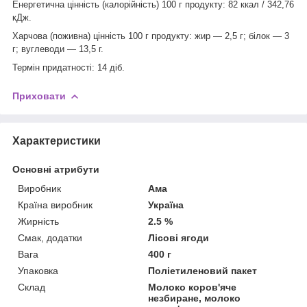
Енергетична цінність (калорійність) 100 г продукту:
82 ккал / 342,76
кДж.
Харчова (поживна) цінність 100 г продукту:
жир — 2,5 г; білок — 3
г; вуглеводи — 13,5 г.
Термін придатності: 14 діб.
Приховати
Характеристики
Основні атрибути
Виробник
Ама
Країна виробник
Україна
Жирність
2.5 %
Смак, додатки
Лісові ягоди
Вага
400 г
Упаковка
Поліетиленовий пакет
Склад
Молоко коров'яче
незбиране, молоко