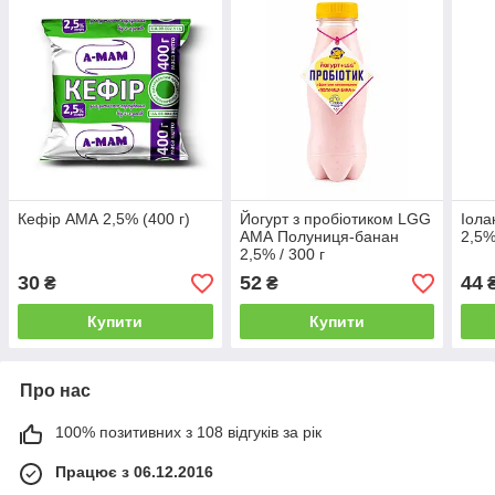
Кефір АМА 2,5% (400 г)
Йогурт з пробіотиком LGG
Іола
АМА Полуниця-банан
2,5%
2,5% / 300 г
30
52
44
₴
₴
Купити
Купити
Про нас
100% позитивних з 108 відгуків за рік
Працює з 06.12.2016