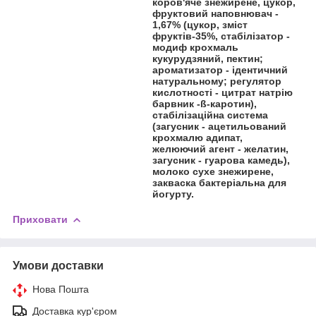
коров'яче знежирене, цукор,
фруктовий наповнювач -
1,67% (цукор, зміст
фруктів-35%, стабілізатор -
модиф крохмаль
кукурудзяний, пектин;
ароматизатор - ідентичний
натуральному; регулятор
кислотності - цитрат натрію
барвник -ß-каротин),
стабілізаційна система
(загусник - ацетильований
крохмалю адипат,
желюючий агент - желатин,
загусник - гуарова камедь),
молоко сухе знежирене,
закваска бактеріальна для
йогурту.
Приховати
Умови доставки
Нова Пошта
Доставка кур'єром