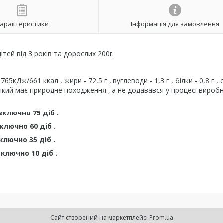
арактеристики
Інформація для замовлення
ей від 3 років та дорослих 200г.
кДж/661 ккал , жири - 72,5 г , вуглеводи - 1,3 г , білки - 0,8 г , с
, який має природне походження , а не додавався у процесі вироб
включно 75 діб .
ключно 60 діб .
ключно 35 діб .
ключно 10 діб .
Сайт створений на маркетплейсі
Prom.ua