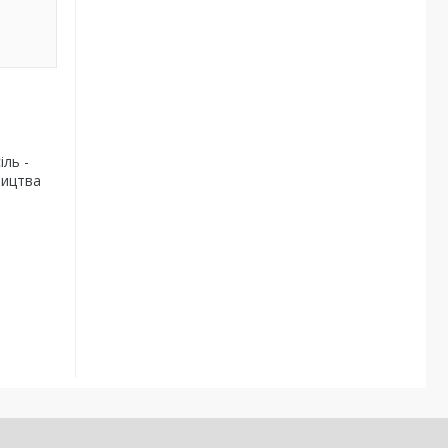
іль -
ництва