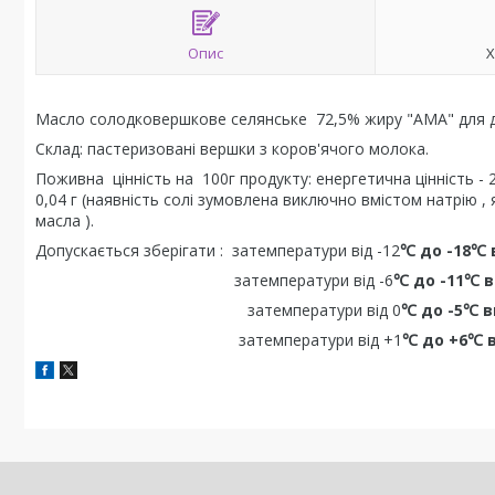
Опис
Х
Масло солодковершкове селянське 72,5% жиру "АМА" для діт
Склад: пастеризовані вершки з коров'ячого молока.
Поживна цінність на 100г продукту: енергетична цінність - 2765
0,04 г (наявність солі зумовлена виключно вмістом натрію 
масла ).
Допускається зберігати : затемператури від -12
℃ до -18℃ 
затемператури від -6
℃ до -11℃ в
затемператури від 0
℃ до -5℃ в
затемператури від +1
℃ до +6℃ в