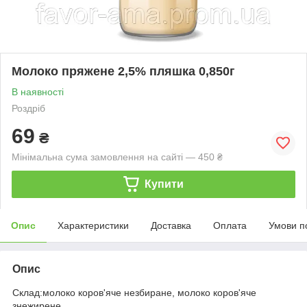
Молоко пряжене 2,5% пляшка 0,850г
В наявності
Роздріб
69
₴
Мінімальна сума замовлення на сайті — 450 ₴
Купити
Опис
Характеристики
Доставка
Оплата
Умови п
Опис
Склад:молоко коров'яче незбиране, молоко коров'яче
знежирене.