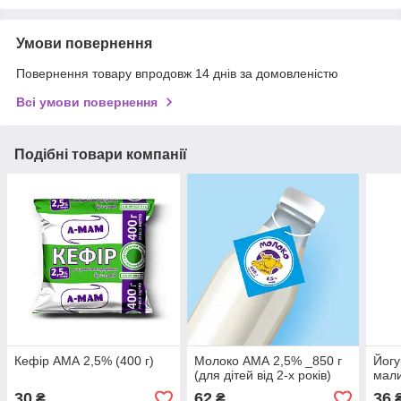
Умови повернення
Повернення товару впродовж 14 днів за домовленістю
Всі умови повернення
Подібні товари компанії
Кефір АМА 2,5% (400 г)
Молоко АМА 2,5% _850 г
Йогу
(для дітей від 2-х років)
мали
30
62
36
₴
₴