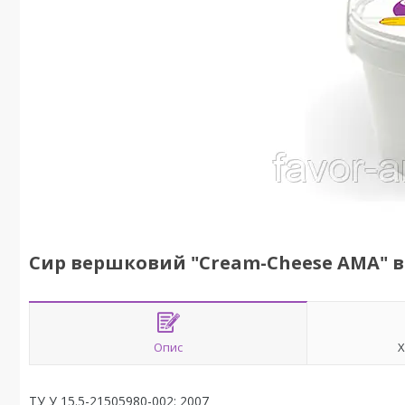
Сир вершковий "Cream-Cheese AMA" ві
Опис
Х
ТУ У 15.5-21505980-002: 2007