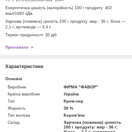
Енергетична цінність (калорійність) 100 г продукту: 402
ккал/1682 кДж.
Харчова (поживна) цінність 100 г продукту: жир - 36 г; білок —
2,1 г; вуглеводи — 3,4 г.
Термін придатності: 30 діб.
Приховати
Характеристики
Основні
Виробник
ФІРМА "ФАВОР"
Країна виробник
Україна
Тип
Крем-сир
Жирність
30 %
Тип молока
Коров'яче
Склад
Харчова (поживна) цінність
100 г продукту: жир - 36 г;
білок — 2,1 г; вуглеводи —