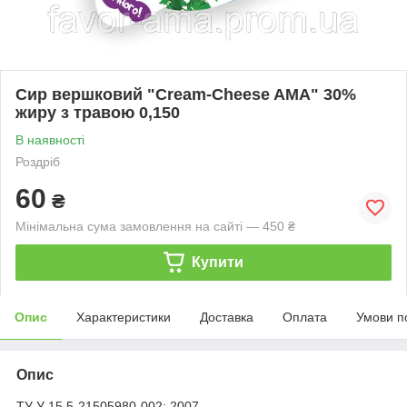
Сир вершковий "Cream-Cheese AMA" 30%
жиру з травою 0,150
В наявності
Роздріб
60
₴
Мінімальна сума замовлення на сайті — 450 ₴
Купити
Опис
Характеристики
Доставка
Оплата
Умови п
Опис
ТУ У 15.5-21505980-002: 2007