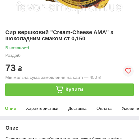
Сир вершковий "Cream-Cheese AMA" з
шоколадним смаком ст 0,150
В наявності
Роздріб
73
₴
Мінімальна сума замовлення на сайті — 450 ₴
Купити
Опис
Характеристики
Доставка
Оплата
Умови п
Опис
Склад:вершки з коров’ячого молока,цукор,базова суміш з