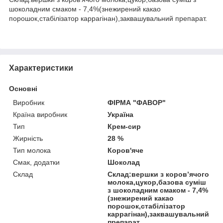
шоколадним смаком - 7,4%(знежирений какао
порошок,стабілізатор каррагінан),заквашувальний препарат.
Характеристики
Основні
Виробник
ФІРМА "ФАВОР"
Країна виробник
Україна
Тип
Крем-сир
Жирність
28 %
Тип молока
Коров'яче
Смак, додатки
Шоколад
Склад
Склад:вершки з коров’ячого
молока,цукор,базова суміш
з шоколадним смаком - 7,4%
(знежирений какао
порошок,стабілізатор
каррагінан),заквашувальний
препарат.