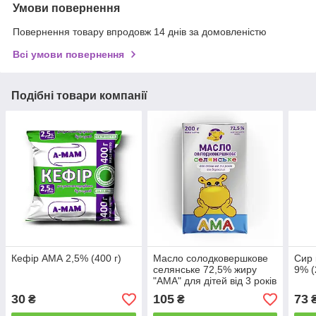
Умови повернення
Повернення товару впродовж 14 днів за домовленістю
Всі умови повернення
Подібні товари компанії
Кефір АМА 2,5% (400 г)
Масло солодковершкове
Сир
селянське 72,5% жиру
9% (
"АМА" для дітей від 3 років
та дорослих 200г
30
105
73
₴
₴