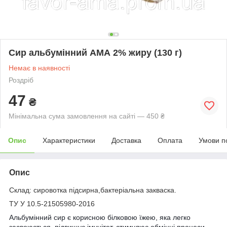
Сир альбумінний АМА 2% жиру (130 г)
Немає в наявності
Роздріб
47
₴
Мінімальна сума замовлення на сайті — 450 ₴
Опис
Характеристики
Доставка
Оплата
Умови п
Опис
Склад: сировотка підсирна,бактеріальна закваска.
ТУ У 10.5-21505980-2016
Альбумінний сир є корисною білковою їжею, яка легко
засвоюється, підвищує імунітет, стимулює обмінні процеси.