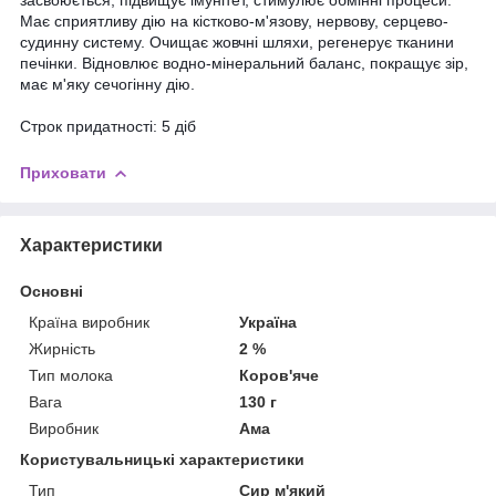
Має сприятливу дію на кістково-м'язову, нервову, серцево-
судинну систему. Очищає жовчні шляхи, регенерує тканини
печінки. Відновлює водно-мінеральний баланс, покращує зір,
має м'яку сечогінну дію.
Строк придатності: 5 діб
Приховати
Характеристики
Основні
Країна виробник
Україна
Жирність
2 %
Тип молока
Коров'яче
Вага
130 г
Виробник
Ама
Користувальницькі характеристики
Тип
Сир м'який