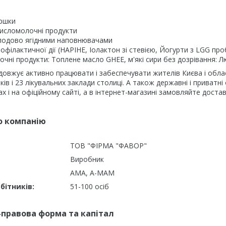
ершки
 кисломолочні продукти
плодово ягідними наповнювачами
рофілактичної дії (НАРІНЕ, Іолактон зі стевією, Йогурти з LGG пр
лочні продукти: Топлене масло GHEE, м'які сири без дозрівання:
довжує активно працювати і забеспечувати жителів Києва і обл
ів і 23 лікувальних заклади столиці. А також державні і приватні
х і на офіційному сайті, а в інтернет-магазині замовляйте доста
о компанію
ТОВ "ФІРМА "ФАВОР"
Виробник
АМА, А-МАМ
бітників:
51-100 осіб
-правова форма та капітал