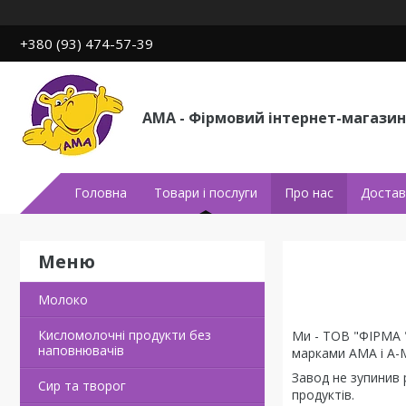
+380 (93) 474-57-39
АМА - Фірмовий інтернет-магазин
Головна
Товари і послуги
Про нас
Достав
Молоко
Кисломолочні продукти без
Ми - ТОВ "ФІРМА "
наповнювачів
марками АМА і А-
Завод не зупинив 
Сир та творог
продуктів.