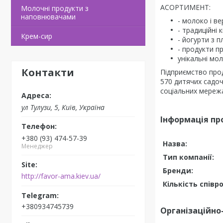
АСОРТИМЕНТ:
Молочні продукти з
наповнювачами
- молоко і в
- традиційні
Крем-сир
- йогурти з 
- продукти п
унікальні мо
Контакти
Підприємство про
570 дитячих садочк
соціальних мережа
ул Тулузи, 5, Київ, Україна
Інформація пр
+380 (93) 474-57-39
Назва:
Менеджер
Тип компанії:
Бренди:
http://favor-ama.kiev.ua/
Кількість співро
+380934745739
Організаційно