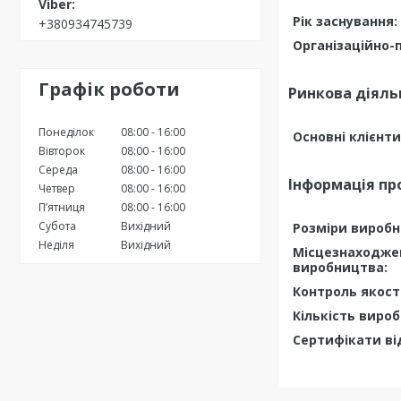
Рік заснування:
+380934745739
Організаційно-
Графік роботи
Ринкова діяль
Понеділок
08:00
16:00
Основні клієнти
Вівторок
08:00
16:00
Середа
08:00
16:00
Інформація пр
Четвер
08:00
16:00
Пʼятниця
08:00
16:00
Субота
Вихідний
Розміри виробн
Неділя
Вихідний
Місцезнаходже
виробництва:
Контроль якості
Кількість вироб
Сертифікати ві