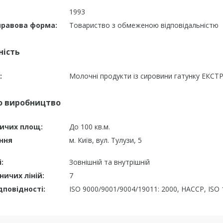
1993
правова форма:
Товариство з обмеженою відповідальністю
ність
:
Молочні продукти із сировини гатунку ЕКСТРА 
о виробництво
ичих площ:
До 100 кв.м.
ння
м. Київ, вул. Тулузи, 5
:
Зовнішній та внутрішній
ничих ліній:
7
дповідності:
ISO 9000/9001/9004/19011: 2000, HACCP, ISO 