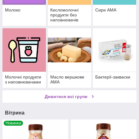
Молоко
Кисломолочні
Сири АМА
продукти без
наповнювачів
Молочні продукти
Масло вершкове
Бактерії-закваски
з наповнювачами
АМА
Дивитися всі групи
Вітрина
Новинка