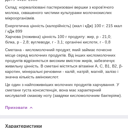
Склад: нормалізовані пастеризовані вершки з коров'ячого
молока, сквашеного чистими культурами молочнокислих
мікроорганізмів.
Енергетична цінність (калорійність) (ккал і кДж) 100 г: 215 ккал
/ кДж 899
Харчова (поживна) цінність 100 г продукту: жир, р - 21,0;
білка, р - 2,8; вуглеводи, г - 3,1; органічні кислоти, г - 0,8
Сметана - кисломолочний продукт, який займає почесне
місце серед молочних продуктів. Від інших кисломолочних
продуктів відрізняється високим вмістом жирів, забезпечує
живильну цінність. В сметані містяться вітаміни А, С, В1, В2, β-
каротин, мінеральні речовини - калій, натрій, магній, залізо і
значна кількість амінокислот.
Це один з найпоживніших молочних продуктів харчування. У
сметани густа консистенція, вона має характерний
кислуватий смакову ноту (завдяки кисломолочним бактеріям).
Приховати
Характеристики